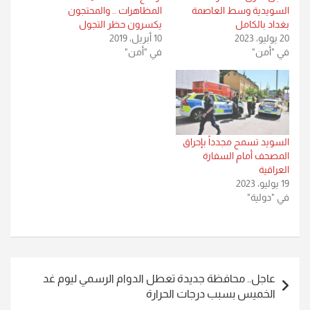
السويدية وسط العاصمة
المظاهرات .. والمحتجون
بغداد بالكامل
يكسرون حظر التجول
20 يوليو، 2023
10 أبريل، 2019
في "أمن"
في "أمن"
السويد تسمح مجدداً بإحراق
المصحف أمام السفارة
العراقية
19 يوليو، 2023
في "دولية"
تصفّح
عاجل.. محافظة جديدة تعطل الدوام الرسمي ليوم غد
المقالات
الخميس بسبب درجات الحرارة