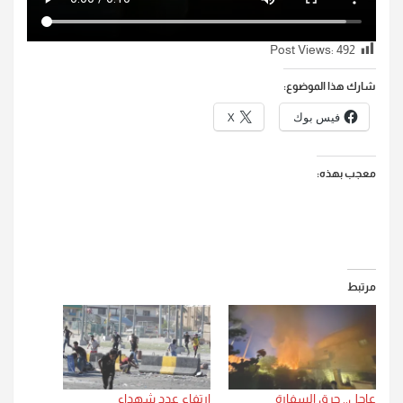
Post Views:
492
شارك هذا الموضوع:
فيس بوك
X
معجب بهذه:
مرتبط
عاجل.. حرق السفارة
ارتفاع عدد شهداء