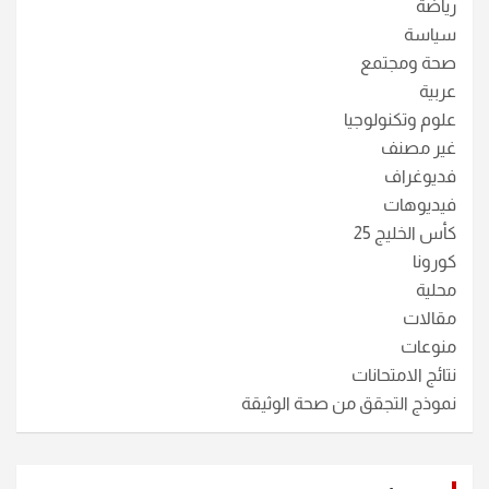
رياضة
سياسة
صحة ومجتمع
عربية
علوم وتكنولوجيا
غير مصنف
فديوغراف
فيديوهات
كأس الخليج 25
كورونا
محلية
مقالات
منوعات
نتائج الامتحانات
نموذج التجقق من صحة الوثيقة