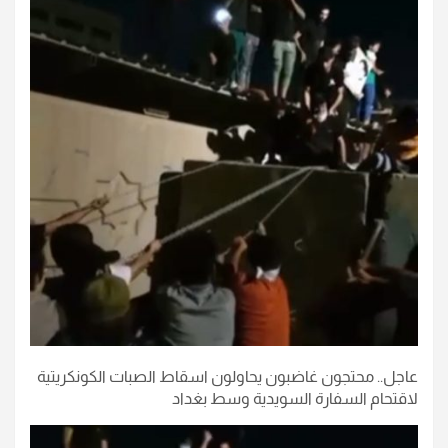
عاجل.. محتجون غاضبون يحاولون اسقاط الصبات الكونكريتية
لاقتحام السفارة السويدية وسط بغداد