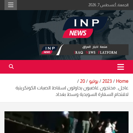
Ski
الجمعة, أغسطس 7, 2026
t
conten
اكبر منصة خبرية في العراق | #الحقيقة_اولاً
منصة اخبار العراق
Home
2023
يوليو
20
عاجل.. محتجون غاضبون يحاولون اسقاط الصبات الكونكريتية
لاقتحام السفارة السويدية وسط بغداد