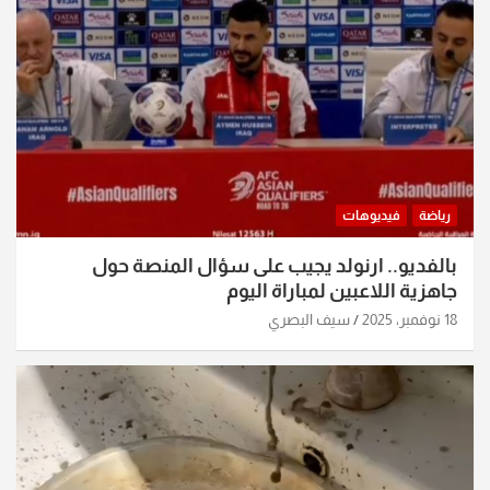
رياضة
فيديوهات
بالفديو.. ارنولد يجيب على سؤال المنصة حول
جاهزية اللاعبين لمباراة اليوم
18 نوفمبر، 2025
سيف البصري