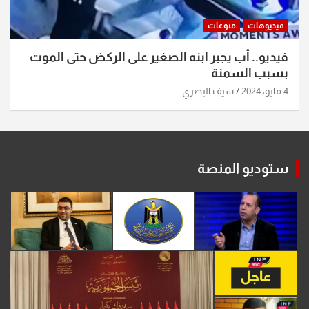
فيديوهات
منوعات
فيديو.. أب يجبر ابنه الصغير على الركض حتى الموت
بسبب السمنة
4 مايو، 2024
سيف البصري
ستوديو المنصة