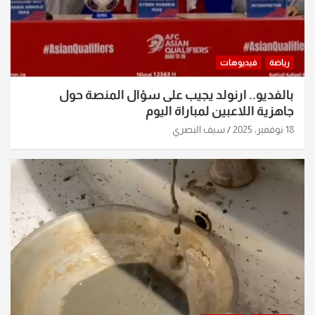
رياضة
فيديوهات
بالفديو.. ارنولد يجيب على سؤال المنصة حول
جاهزية اللاعبين لمباراة اليوم
18 نوفمبر، 2025
سيف البصري