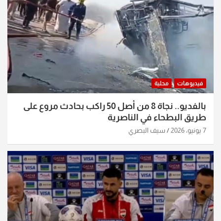
فيديوهات
محلية
بالفديو.. نجاة 8 من أصل 50 راكب بحادث مروع على
طريق البطحاء في الناصرية
7 يونيو، 2026
سيف البصري