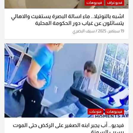
فديوغراف
فيديوهات
اشبه بالنوتيلا.. ماء اسالة البصرة يستغيث والاهالي
يتسائلون عن غياب دور الحكومة المحلية
19 سبتمبر، 2025
سيف البصري
فيديوهات
منوعات
فيديو.. أب يجبر ابنه الصغير على الركض حتى الموت
بسبب السمنة