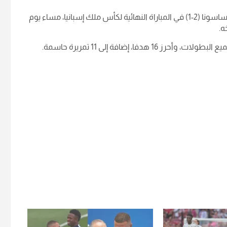
وأحرز رودريغو هدفين لفريقه ريال مدريد ليقوده للفوز على أوساسونا (2-1) في المباراة النهائية لكأس ملك إسبانيا، مساء يوم