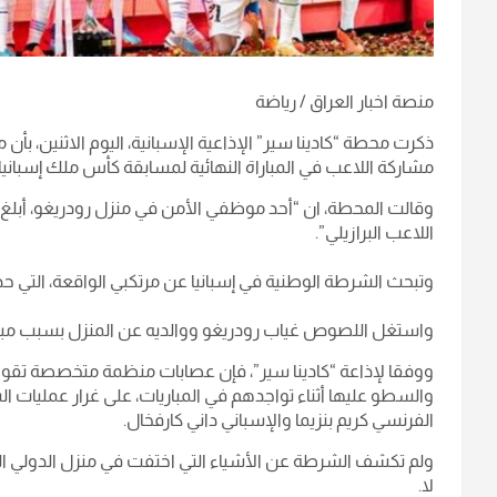
منصة اخبار العراق / رياضة
ذكرت محطة “كادينا سير” الإذاعية الإسبانية، اليوم الاثنين، بأن 
مشاركة اللاعب في المباراة النهائية لمسابقة كأس ملك إسباني
وقالت المحطة، ان “أحد موظفي الأمن في منزل رودريغو، أبل
اللاعب البرازيلي”.
وتبحث الشرطة الوطنية في إسبانيا عن مرتكبي الواقعة، التي حدث
واستغل اللصوص غياب رودريغو ووالديه عن المنزل بسبب مبارا
ووفقا لإذاعة “كادينا سير”، فإن عصابات منظمة متخصصة تقوم ب
والسطو عليها أثناء تواجدهم في المباريات، على غرار عمليات 
الفرنسي كريم بنزيما والإسباني داني كارفخال.
ولم تكشف الشرطة عن الأشياء التي اختفت في منزل الدولي البراز
لا.