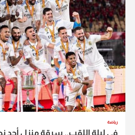
رياضة
في ليلة اللقب.. سرقة منزل أحد نج