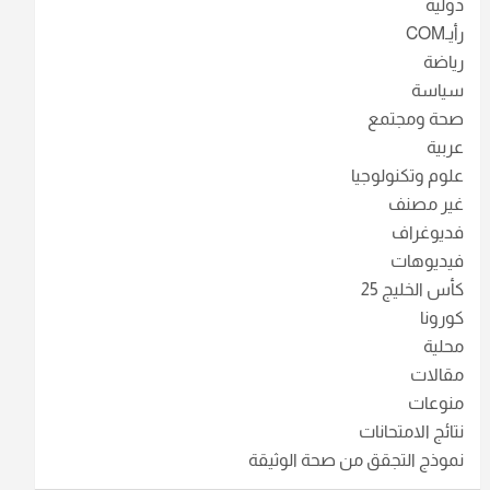
دولية
رأيـCOM
رياضة
سياسة
صحة ومجتمع
عربية
علوم وتكنولوجيا
غير مصنف
فديوغراف
فيديوهات
كأس الخليج 25
كورونا
محلية
مقالات
منوعات
نتائج الامتحانات
نموذج التجقق من صحة الوثيقة