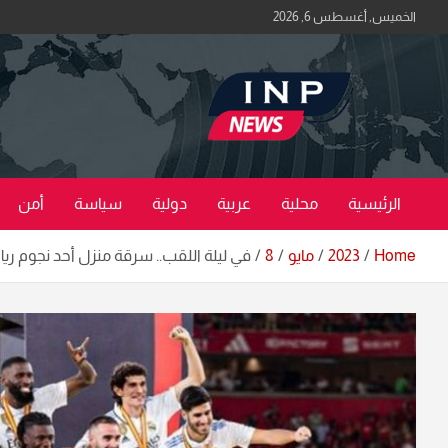
Ski
الخميس, أغسطس 6, 2026
t
conten
اكبر منصة خبرية في العراق | #الحقيقة_اولاً
منصة اخبار العراق
الرئيسية
محلية
عربية
دولية
سياسة
أمن
Home
2023
مايو
8
في ليلة اللقب.. سرقة منزل أحد نجوم ريا