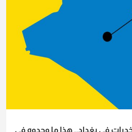
درات في بغداد.. هذا ما وجدوه في