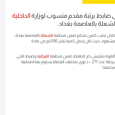
 ضابط برتبة مقدم منسوب لوزارة
الداخلية
لشعلة بالعاصمة بغداد.
كة وخلال نصب كمين محكم ضمن منطقة
الشعلة
بالعاصمة بغداد،
تم القبض على أحد الضباط يقوم بتجارة المواد المخدرة بالجرم المشهود، حيث كان يحمل كمية تقدر 500غم من مادة
 القوة بتفتيش دار الضابط ضمن منطقة
الغزالية
وضبط الاتي:
قنينة غاز تعاطي – هواتف تالفة – دعاوى تابعة الى أحد مراكز الشرطة عدد 271 – دعوى بمختلف القضايا يساوم بها اصحابها
مختلفة”.