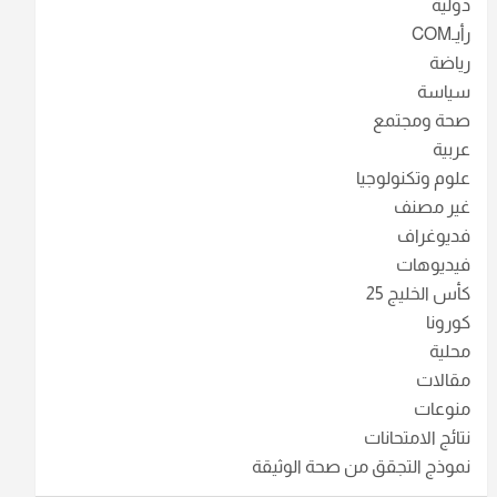
دولية
رأيـCOM
رياضة
سياسة
صحة ومجتمع
عربية
علوم وتكنولوجيا
غير مصنف
فديوغراف
فيديوهات
كأس الخليج 25
كورونا
محلية
مقالات
منوعات
نتائج الامتحانات
نموذج التجقق من صحة الوثيقة