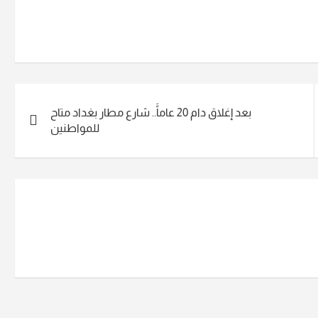
بعد إغلاق دام 20 عاماًَ.. شارع مطار بغداد متاح
للمواطنين