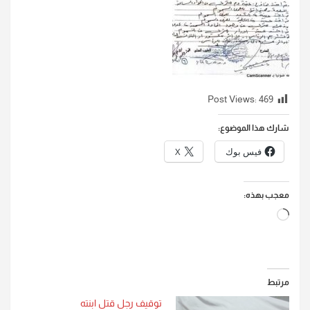
Post Views:
469
شارك هذا الموضوع:
فيس بوك
X
معجب بهذه:
جاري
التحميل…
مرتبط
توقيف رجل قتل ابنته