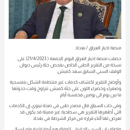
منصة اخبار العراق / بغداد
حصلت منصة اخبار العراق اليوم، الجمعة ( 21/4/2023) على
نسخة من التقرير الطبي الخاص بفحص جثة رئيس ديوان
الوقف السني السابق سعد كمبش.
وأوضح التقرير اكتشاف كدمات غير منتظمة الشكل بنفسجية
وصفراء وخضراء اللون على جثة كمبش، تتراوح وقت حدوثها
ما بين يوم الى يومين فخمسة أيام
وفي ذات السياق قال مصدر طبي في صحة نينوى، إن الكدمات
التي أظهرها التقرير هي سطحية غير مميتة قد يكون قد
تعرض لها أثناء فراره من مركز الشرطة في بغداد
واضاف ان السبب الحقيقي للوفاة هو أزمة قلبية وتم ارسال