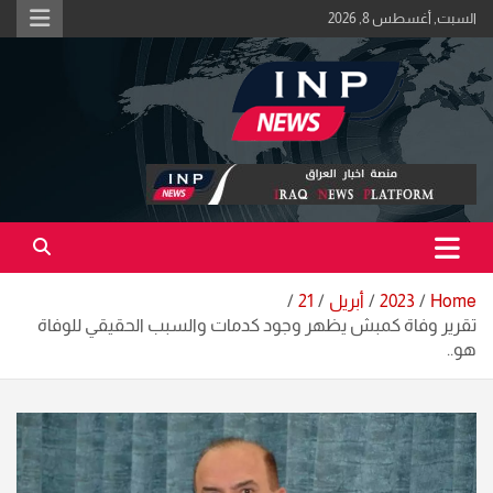
Ski
السبت, أغسطس 8, 2026
t
conten
اكبر منصة خبرية في العراق | #الحقيقة_اولاً
منصة اخبار العراق
Home
2023
أبريل
21
تقرير وفاة كمبش يظهر وجود كدمات والسبب الحقيقي للوفاة
هو..