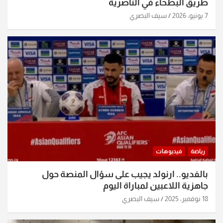
طريق البطحاء في الناصرية
7 يونيو، 2026
سيف البصري
رياضة
فيديوهات
بالفديو.. ارنولد يجيب على سؤال المنصة حول
جاهزية اللاعبين لمباراة اليوم
18 نوفمبر، 2025
سيف البصري