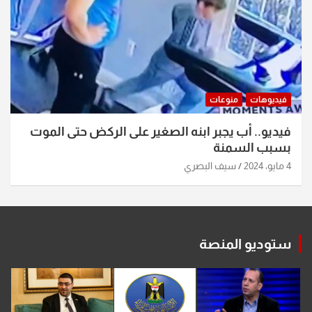
فيديوهات
منوعات
فيديو.. أب يجبر ابنه الصغير على الركض حتى الموت
بسبب السمنة
4 مايو، 2024
سيف البصري
ستوديو المنصة