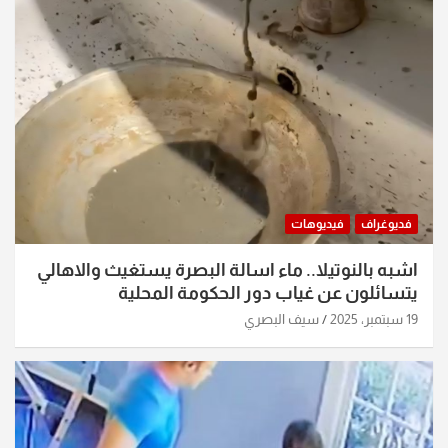
فديوغراف
فيديوهات
اشبه بالنوتيلا.. ماء اسالة البصرة يستغيث والاهالي
يتسائلون عن غياب دور الحكومة المحلية
19 سبتمبر، 2025
سيف البصري