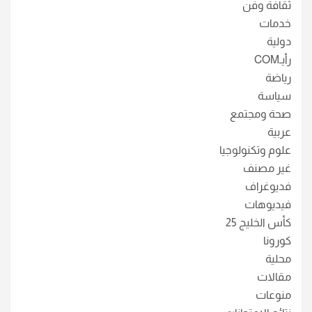
ثقافة وفن
خدمات
دولية
رأيـCOM
رياضة
سياسة
صحة ومجتمع
عربية
علوم وتكنولوجيا
غير مصنف
فديوغراف
فيديوهات
كأس الخليج 25
كورونا
محلية
مقالات
منوعات