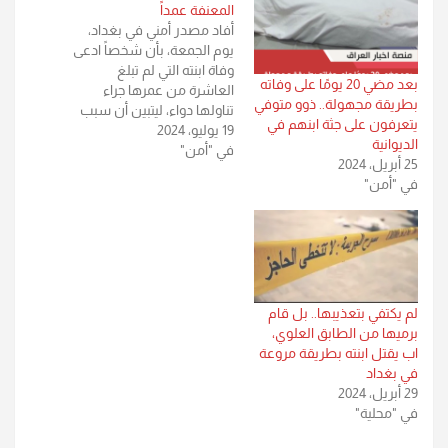
المعنفة عمداً
أفاد مصدر أمني في بغداد،
يوم الجمعة، بأن شخصاً ادعى
وفاة ابنته التي لم تبلغ
بعد مضي 20 يومًا على وفاته
العاشرة من عمرها جراء
بطريقة مجهولة.. ذوو متوفي
تناولها دواء، ليتبين أن سبب
يتعرفون على جثة ابنهم في
19 يوليو، 2024
الوفاة هو "تعنيف حتى
الديوانية
في "أمن"
الموت".وقال المصدر ، إن
25 أبريل، 2024
"شخصاً يدعى (م. ع. ر) قدم
في "أمن"
بلاغاً صباح اليوم في مركز
شرطة الفرات والجهاد، غربي
بغداد، ادعى فيه…
لم يكتفي بتعذيبها.. بل قام
برميها من الطابق العلوي،
اب يقتل ابنته بطريقة مروعة
في بغداد
29 أبريل، 2024
في "محلية"