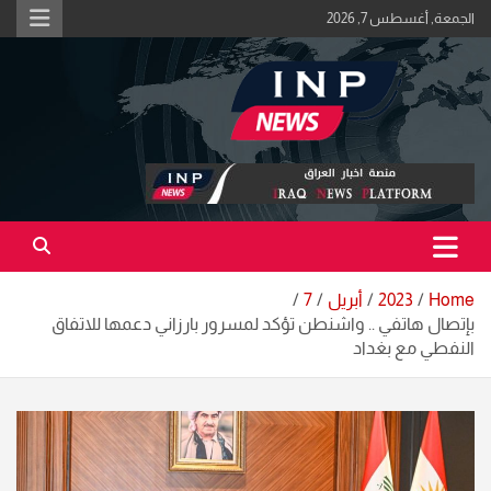
Ski
الجمعة, أغسطس 7, 2026
t
conten
اكبر منصة خبرية في العراق | #الحقيقة_اولاً
منصة اخبار العراق
Home
2023
أبريل
7
بإتصال هاتفي .. واشنطن تؤكد لمسرور بارزاني دعمها للاتفاق
النفطي مع بغداد