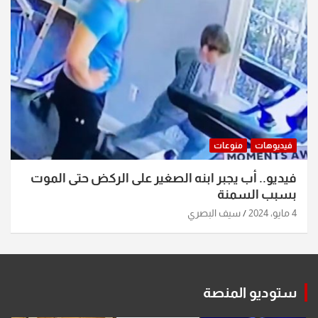
فيديوهات
منوعات
فيديو.. أب يجبر ابنه الصغير على الركض حتى الموت
بسبب السمنة
4 مايو، 2024
سيف البصري
ستوديو المنصة