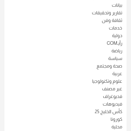
بيانات
تقارير وتحقيقات
ثقافة وفن
خدمات
دولية
رأيـCOM
رياضة
سياسة
صحة ومجتمع
عربية
علوم وتكنولوجيا
غير مصنف
فديوغراف
فيديوهات
كأس الخليج 25
كورونا
محلية