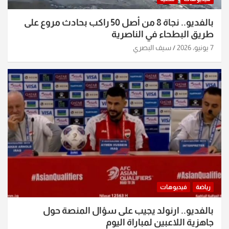
بالفديو.. نجاة 8 من أصل 50 راكب بحادث مروع على
طريق البطحاء في الناصرية
7 يونيو، 2026
سيف البصري
رياضة
فيديوهات
بالفديو.. ارنولد يجيب على سؤال المنصة حول
جاهزية اللاعبين لمباراة اليوم