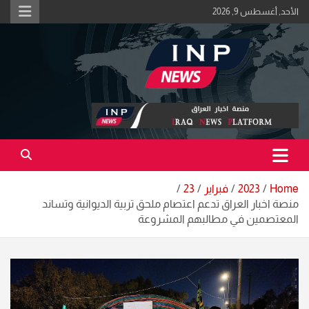
Ski
الأحد, أغسطس 9, 2026
t
conten
اكبر منصة خبرية في العراق | #الحقيقة_اولاً
منصة اخبار العراق
Home
2023
فبراير
23
منصة اخبار العراق تدعم اعتصام ملحق تربية الديوانية وتساند
المعتصمين في مطالبهم المشروعة