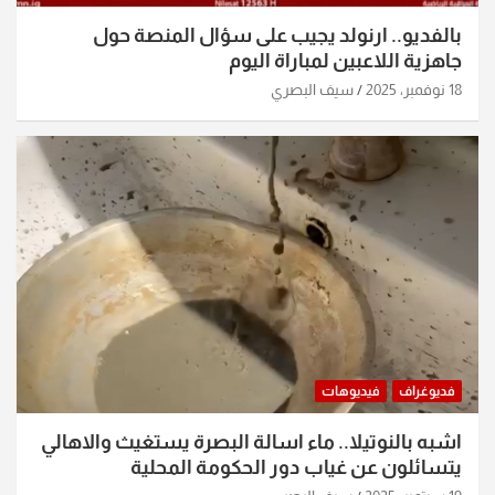
بالفديو.. ارنولد يجيب على سؤال المنصة حول
جاهزية اللاعبين لمباراة اليوم
18 نوفمبر، 2025
سيف البصري
فديوغراف
فيديوهات
اشبه بالنوتيلا.. ماء اسالة البصرة يستغيث والاهالي
يتسائلون عن غياب دور الحكومة المحلية