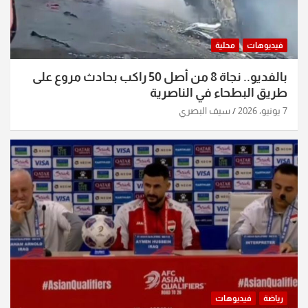
فيديوهات
محلية
بالفديو.. نجاة 8 من أصل 50 راكب بحادث مروع على
طريق البطحاء في الناصرية
7 يونيو، 2026
سيف البصري
رياضة
فيديوهات