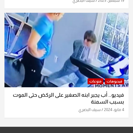
19 سبتمبر، 2025
سيف البصري
فيديوهات
منوعات
فيديو.. أب يجبر ابنه الصغير على الركض حتى الموت
بسبب السمنة
4 مايو، 2024
سيف البصري