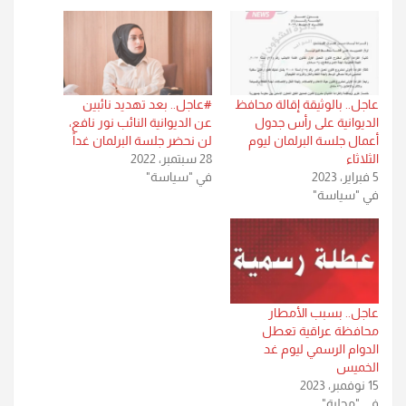
عاجل.. بالوثيقة إقالة محافظ
#عاجل.. بعد تهديد نائبين
الديوانية على رأس جدول
عن الديوانية النائب نور نافع،
أعمال جلسة البرلمان ليوم
لن نحضر جلسة البرلمان غداً
الثلاثاء
28 سبتمبر، 2022
5 فبراير، 2023
في "سياسة"
في "سياسة"
عاجل.. بسبب الأمطار
محافظة عراقية تعطل
الدوام الرسمي ليوم غد
الخميس
15 نوفمبر، 2023
في "محلية"