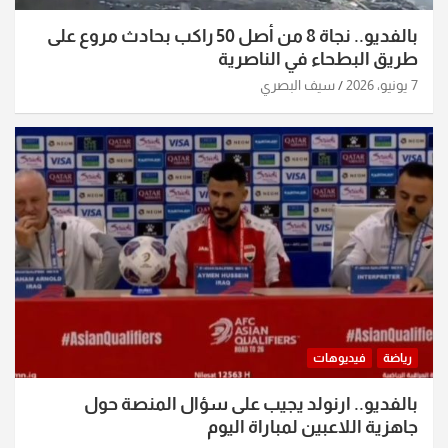
بالفديو.. نجاة 8 من أصل 50 راكب بحادث مروع على
طريق البطحاء في الناصرية
7 يونيو، 2026
سيف البصري
رياضة
فيديوهات
بالفديو.. ارنولد يجيب على سؤال المنصة حول
جاهزية اللاعبين لمباراة اليوم