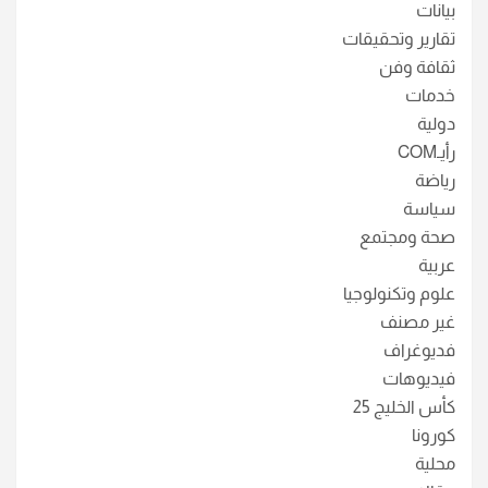
بيانات
تقارير وتحقيقات
ثقافة وفن
خدمات
دولية
رأيـCOM
رياضة
سياسة
صحة ومجتمع
عربية
علوم وتكنولوجيا
غير مصنف
فديوغراف
فيديوهات
كأس الخليج 25
كورونا
محلية