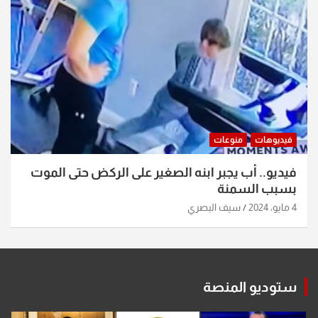
فيديوهات
منوعات
فيديو.. أب يجبر ابنه الصغير على الركض حتى الموت
بسبب السمنة
4 مايو، 2024
سيف البصري
ستوديو المنصة