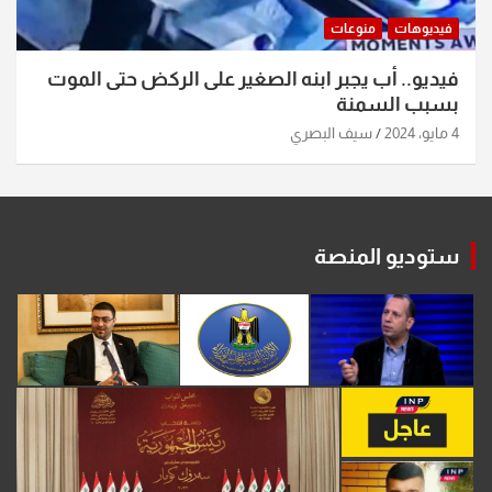
فيديوهات
منوعات
فيديو.. أب يجبر ابنه الصغير على الركض حتى الموت
بسبب السمنة
4 مايو، 2024
سيف البصري
ستوديو المنصة