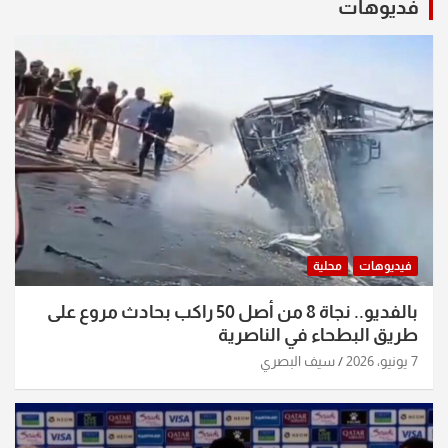
فديوهات
فيديوهات
محلية
بالفديو.. نجاة 8 من أصل 50 راكب بحادث مروع على
طريق البطحاء في الناصرية
7 يونيو، 2026
سيف البصري