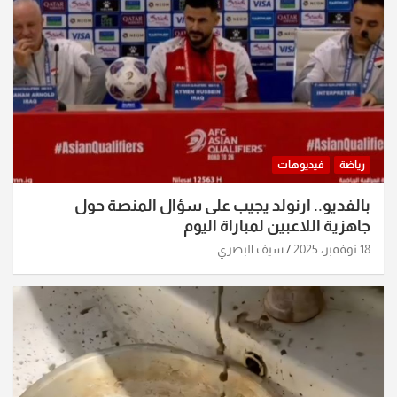
رياضة
فيديوهات
بالفديو.. ارنولد يجيب على سؤال المنصة حول
جاهزية اللاعبين لمباراة اليوم
18 نوفمبر، 2025
سيف البصري