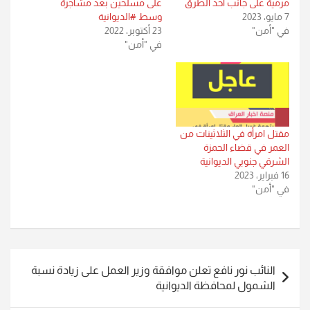
مرمية على جانب احد الطرق
على مسلحين بعد مشاجرة
7 مايو، 2023
وسط #الديوانية
في "أمن"
23 أكتوبر، 2022
في "أمن"
مقتل امرأة في الثلاثينات من
العمر في قضاء الحمزة
الشرقي جنوبي الديوانية
16 فبراير، 2023
في "أمن"
تصفّح
النائب نور نافع تعلن موافقة وزير العمل على زيادة نسبة
المقالات
الشمول لمحافظة الديوانية