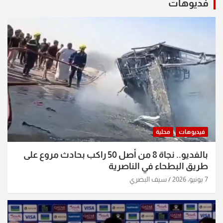
فديوهات
فيديوهات
محلية
بالفديو.. نجاة 8 من أصل 50 راكب بحادث مروع على
طريق البطحاء في الناصرية
7 يونيو، 2026
سيف البصري