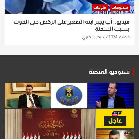
فيديوهات
منوعات
فيديو.. أب يجبر ابنه الصغير على الركض حتى الموت
بسبب السمنة
4 مايو، 2024
سيف البصري
ستوديو المنصة