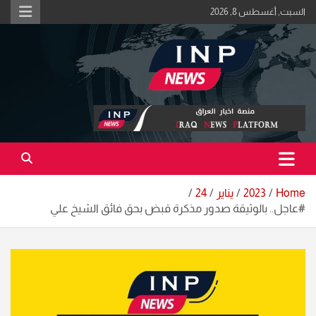
Ski
السبت, أغسطس 8, 2026
t
conten
اكبر منصة خبرية في العراق | #الحقيقة_اولاً
منصة اخبار العراق
Home
2023
يناير
24
#عاجل.. بالوثيقة صدور مذكرة قبض بحق فائق الشيخ علي