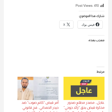
Post Views:
410
شارك هذا الموضوع:
فيس بوك
X
معجب بهذه:
مرتبط
عاجل.. مصدر مطلع صدور
أمر قبض “كاتم صوت” ضد
مذكرة قبض بحق “رائد جوحي”
حيدر الحمداني.. فخ قانوني