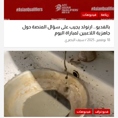
رياضة
فيديوهات
بالفديو.. ارنولد يجيب على سؤال المنصة حول
جاهزية اللاعبين لمباراة اليوم
18 نوفمبر، 2025
سيف البصري
فديوغراف
فيديوهات