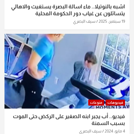
اشبه بالنوتيلا.. ماء اسالة البصرة يستغيث والاهالي
يتسائلون عن غياب دور الحكومة المحلية
19 سبتمبر، 2025
سيف البصري
فيديوهات
منوعات
فيديو.. أب يجبر ابنه الصغير على الركض حتى الموت
بسبب السمنة
4 مايو، 2024
سيف البصري