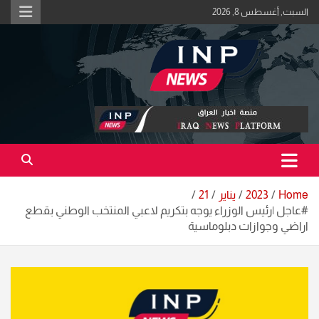
Ski
السبت, أغسطس 8, 2026
t
conten
اكبر منصة خبرية في العراق | #الحقيقة_اولاً
منصة اخبار العراق
Home
2023
يناير
21
#عاجل |رئيس الوزراء يوجه بتكريم لاعبي المنتخب الوطني بقطع
اراضي وجوازات دبلوماسية