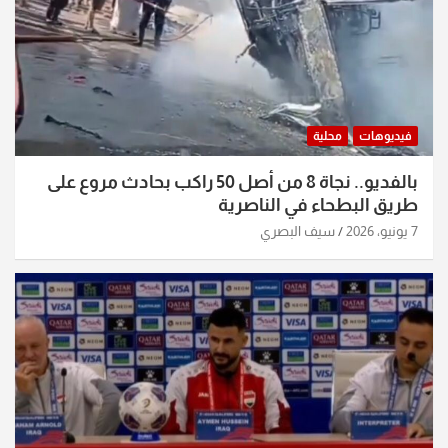
فيديوهات
محلية
بالفديو.. نجاة 8 من أصل 50 راكب بحادث مروع على
طريق البطحاء في الناصرية
7 يونيو، 2026
سيف البصري