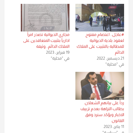
#عاجل.. اعتصام مفتوح
مجاري الديوانية تصدر امراً
لعقود بلدية الديوانية
ادارياً بتثبيت المتعاقدين على
للمطالبة بالتثبيت على الملاك
الملاك الدائم.. وثيقة
الدائم
19 فبراير، 2023
21 ديسمبر، 2022
في "محلية"
في "محلية"
رداً على بيانهم الشعلان
يطالب النزاهة بعدم تزييف
الاخبار ويؤكد سنرد وفق
القانون
11 يناير، 2023
في "سياسة"