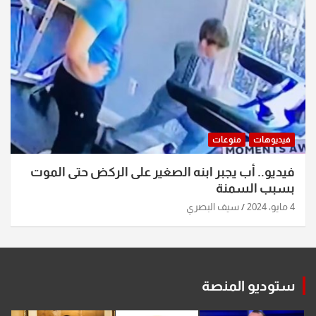
فيديوهات
منوعات
فيديو.. أب يجبر ابنه الصغير على الركض حتى الموت
بسبب السمنة
4 مايو، 2024
سيف البصري
ستوديو المنصة