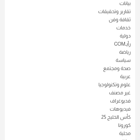
بيانات
تقارير وتحقيقات
ثقافة وفن
خدمات
دولية
رأيـCOM
رياضة
سياسة
صحة ومجتمع
عربية
علوم وتكنولوجيا
غير مصنف
فديوغراف
فيديوهات
كأس الخليج 25
كورونا
محلية