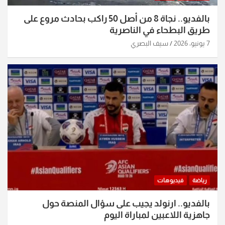
بالفديو.. نجاة 8 من أصل 50 راكب بحادث مروع على
طريق البطحاء في الناصرية
7 يونيو، 2026
سيف البصري
رياضة
فيديوهات
بالفديو.. ارنولد يجيب على سؤال المنصة حول
جاهزية اللاعبين لمباراة اليوم