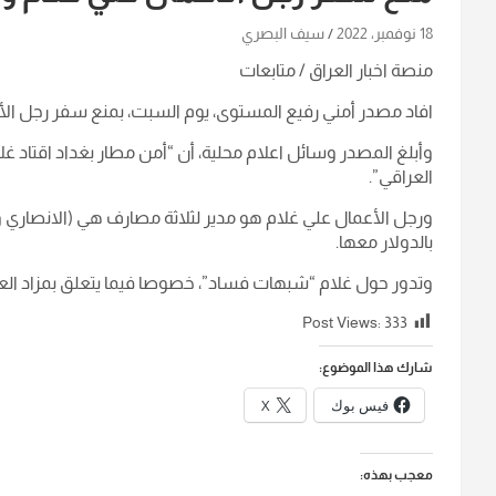
18 نوفمبر، 2022
سيف البصري
منصة اخبار العراق / متابعات
افاد مصدر أمني رفيع المستوى، يوم السبت، بمنع سفر رجل الأ
وأبلغ المصدر وسائل اعلام محلية، أن “أمن مطار بغداد اقتاد غ
العراقي”.
ورجل الأعمال علي غلام هو مدير لثلاثة مصارف هي (الانصاري 
بالدولار معها.
وتدور حول غلام “شبهات فساد”، خصوصا فيما يتعلق بمزاد العمل
Post Views:
333
شارك هذا الموضوع:
فيس بوك
X
معجب بهذه: