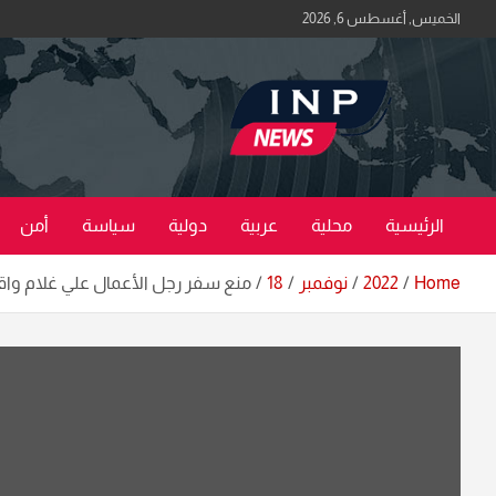
Ski
الخميس, أغسطس 6, 2026
t
conten
اكبر منصة خبرية في العراق | #الحقيقة_اولاً
منصة اخبار العراق
الرئيسية
محلية
عربية
دولية
سياسة
أمن
Home
2022
نوفمبر
18
منع سفر رجل الأعمال علي غلام واق