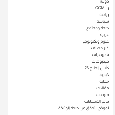
دولية
رأيـCOM
رياضة
سياسة
صحة ومجتمع
عربية
علوم وتكنولوجيا
غير مصنف
فديوغراف
فيديوهات
كأس الخليج 25
كورونا
محلية
مقالات
منوعات
نتائج الامتحانات
نموذج التجقق من صحة الوثيقة