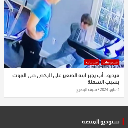
فيديوهات
منوعات
فيديو.. أب يجبر ابنه الصغير على الركض حتى الموت
بسبب السمنة
4 مايو، 2024
سيف البصري
ستوديو المنصة