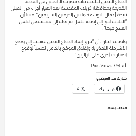
الدفاع المدني أغلقت بناية مصرف الرافدين في المدينة
القديمة بمحافظة كربلاء المقدسة بعد انهيار أجزاء من المبنى
نتيجة أعمال التوسعة ما بين الحرمين الشريفين”، مبيناً أن
“الحادث أدى إلى إصابة طفل تم نقله إلى مستشفى لتلقي
العلاج فيها”.
وأضاف البيان، أن “فرق إنقاذ الدفاع المدني عهدت إلى وضع
الأشرطة التحذيرية وإغلاق الموقع بالكامل تحسباً لوقوع
انهيارات أخرى على الزائرين”.
Post Views:
394
شارك هذا الموضوع:
فيس بوك
X
معجب بهذه: