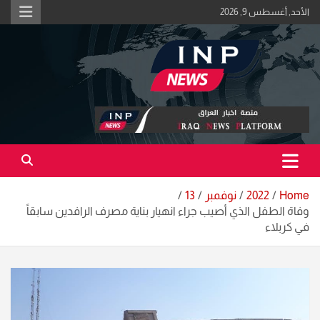
Ski
الأحد, أغسطس 9, 2026
t
conten
اكبر منصة خبرية في العراق | #الحقيقة_اولاً
منصة اخبار العراق
Home
2022
نوفمبر
13
وفاة الطفل الذي أصيب جراء انهيار بناية مصرف الرافدين سابقاً
في كربلاء