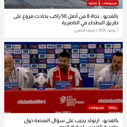
فيديوهات
محلية
بالفديو.. نجاة 8 من أصل 50 راكب بحادث مروع على
طريق البطحاء في الناصرية
7 يونيو، 2026
سيف البصري
رياضة
فيديوهات
بالفديو.. ارنولد يجيب على سؤال المنصة حول
جاهزية اللاعبين لمباراة اليوم