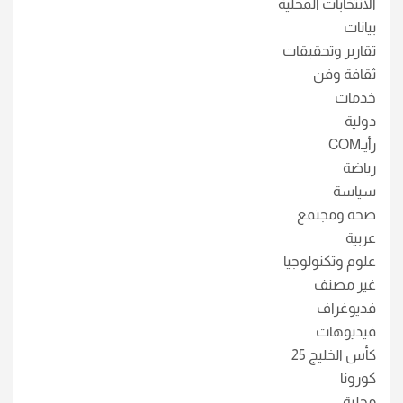
الانتخابات المحلية
بيانات
تقارير وتحقيقات
ثقافة وفن
خدمات
دولية
رأيـCOM
رياضة
سياسة
صحة ومجتمع
عربية
علوم وتكنولوجيا
غير مصنف
فديوغراف
فيديوهات
كأس الخليج 25
كورونا
محلية