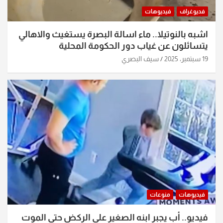
فديوغراف
فيديوهات
اشبه بالنوتيلا.. ماء اسالة البصرة يستغيث والاهالي
يتسائلون عن غياب دور الحكومة المحلية
19 سبتمبر، 2025
سيف البصري
فيديوهات
منوعات
فيديو.. أب يجبر ابنه الصغير على الركض حتى الموت