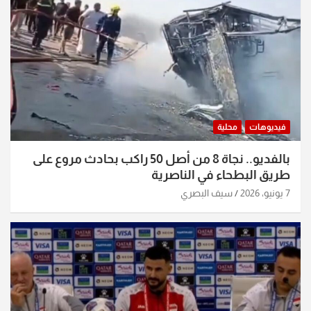
فيديوهات
محلية
بالفديو.. نجاة 8 من أصل 50 راكب بحادث مروع على
طريق البطحاء في الناصرية
7 يونيو، 2026
سيف البصري