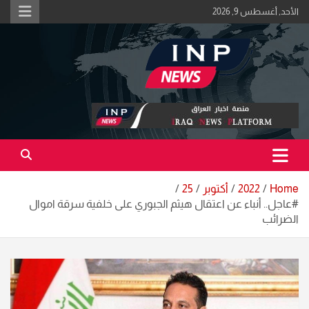
Ski
الأحد, أغسطس 9, 2026
t
conten
اكبر منصة خبرية في العراق | #الحقيقة_اولاً
منصة اخبار العراق
Home
2022
أكتوبر
25
#عاجل.. أنباء عن اعتقال هيثم الجبوري على خلفية سرقة اموال
الضرائب