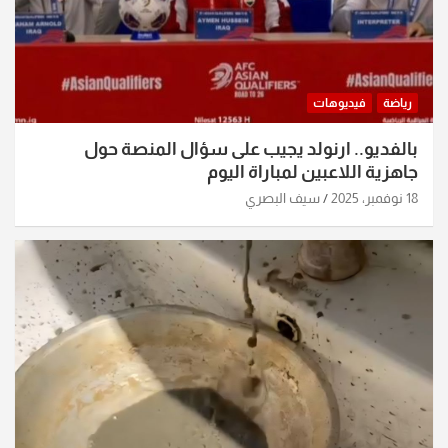
رياضة
فيديوهات
بالفديو.. ارنولد يجيب على سؤال المنصة حول
جاهزية اللاعبين لمباراة اليوم
18 نوفمبر، 2025
سيف البصري