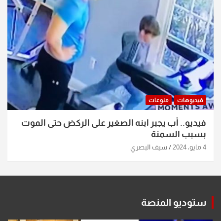
فيديوهات
منوعات
فيديو.. أب يجبر ابنه الصغير على الركض حتى الموت
بسبب السمنة
4 مايو، 2024
سيف البصري
ستوديو المنصة