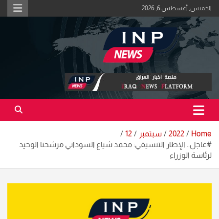
Ski
الخميس, أغسطس 6, 2026
t
conten
اكبر منصة خبرية في العراق | #الحقيقة_اولاً
منصة اخبار العراق
Home
2022
سبتمبر
12
#عاجل.. الإطار التنسيقي: محمد شياع السوداني مرشحنا الوحيد
لرئاسة الوزراء