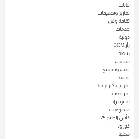
بيانات
تقارير وتحقيقات
ثقافة وفن
خدمات
دولية
رأيـCOM
رياضة
سياسة
صحة ومجتمع
عربية
علوم وتكنولوجيا
غير مصنف
فديوغراف
فيديوهات
كأس الخليج 25
كورونا
محلية