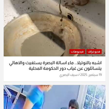
فديوغراف
فيديوهات
اشبه بالنوتيلا.. ماء اسالة البصرة يستغيث والاهالي
يتسائلون عن غياب دور الحكومة المحلية
19 سبتمبر، 2025
سيف البصري