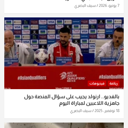
7 يونيو، 2026
سيف البصري
رياضة
فيديوهات
بالفديو.. ارنولد يجيب على سؤال المنصة حول
جاهزية اللاعبين لمباراة اليوم
18 نوفمبر، 2025
سيف البصري