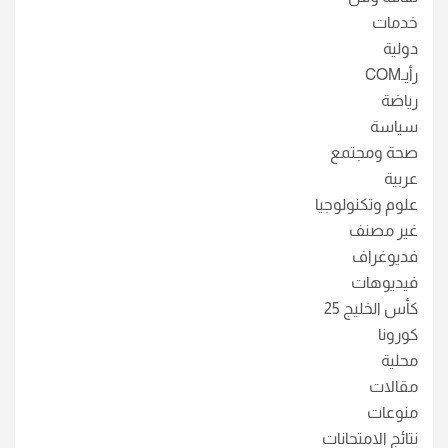
خدمات
دولية
رأيـCOM
رياضة
سياسة
صحة ومجتمع
عربية
علوم وتكنولوجيا
غير مصنف
فديوغراف
فيديوهات
كأس الخليج 25
كورونا
محلية
مقالات
منوعات
نتائج الامتحانات