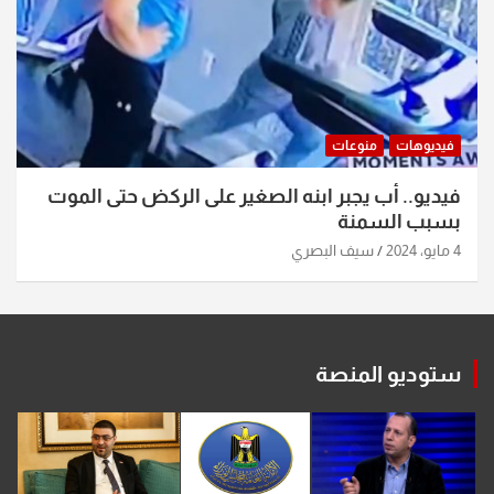
فيديوهات
منوعات
فيديو.. أب يجبر ابنه الصغير على الركض حتى الموت
بسبب السمنة
4 مايو، 2024
سيف البصري
ستوديو المنصة