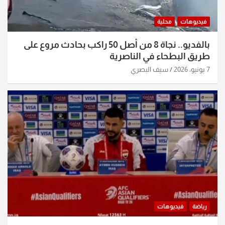
فيديوهات
محلية
بالفديو.. نجاة 8 من أصل 50 راكب بحادث مروع على
طريق البطحاء في الناصرية
7 يونيو، 2026
سيف البصري
رياضة
فيديوهات