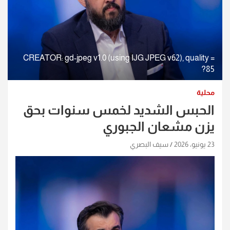
CREATOR: gd-jpeg v1.0 (using IJG JPEG v62), quality =
85?
محلية
الحبس الشديد لخمس سنوات بحق
يزن مشعان الجبوري
23 يونيو، 2026
سيف البصري