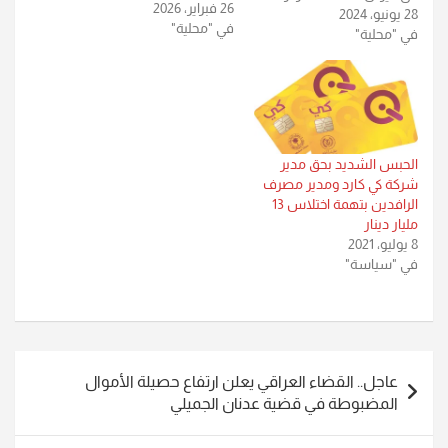
26 فبراير، 2026
28 يونيو، 2024
لارتكابه عمداً ما يخالف
في "محلية"
في "محلية"
واجبات وظیفته. مكتب
الإعلام والاتصال الحكوميّ
في الهيئة، وفي حديثه عن
القضيَّة التي حقَّقت فيها دائرة
التحقيقات وأحالتها إلى
القضاء، أشار إلى إصدار
محكمة جنايات كركوك…
الحبس الشديد بحق مدير
شركة كي كارد ومدير مصرف
الرافدين بتهمة اختلاس 13
مليار دينار
8 يوليو، 2021
في "سياسة"
تصفّح
عاجل.. القضاء العراقي يعلن ارتفاع حصيلة الأموال
المقالات
المضبوطة في قضية عدنان الجميلي