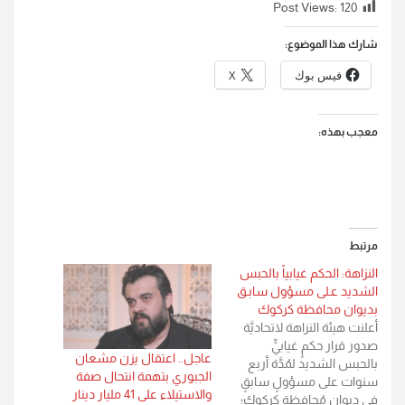
Post Views:
120
شارك هذا الموضوع:
فيس بوك
X
معجب بهذه:
مرتبط
النزاهة: الحكم غيابياً بالحبس
الشديد عـلى مسؤول سابـق
بديوان محافظة كركوك
أعلنت هيئة النزاهة لاتحاديَّة
صدور قرار حكمٍ غيابيٍّ
عاجل.. اعتقال يزن مشعان
بالحبس الشديد لمُدَّة أربع
الجبوري بتهمة انتحال صفة
سنوات على مسؤولٍ سابقٍ
والاستيلاء على 41 مليار دينار
في ديوان مُحافظة كركوك؛