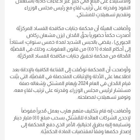
والاستيلاء على مبلغٍ ماليٍّ كبيرٍ عبر ادعاءات كاذبة باستغلال
النفوذ وقدرته على ترتيب لقاءٍ مع رئيس مجلس الوزراء
وتقديم تسهيلاتٍ للمشتكي.
وأضافت الهيئة أن محكمة جنايات مكافحة الفساد المركزيَّة
أصدرت حكماً حضورياً بحقِّ المُدان (يزن مشعان ركاض
الجبوري) ، يقضي بالحبس الشديد لمدة خمس سنواتٍ؛ استناداً
إلى أحكام المادة (٤٥٦) من قانون العقوبات، وذلك في القضيَّة
المُحالة من محكمة تحقيق جنايات مكافحة الفساد المركزيَّة.
وأوضحت أن المحكمة توصَّلت إلى القناعة الكافية بالإدانة بعد
اطلاعها على الأدلة والإثباتات المتحصلة في القضيَّة، التي بيَّنت
قيام المُدان في العام 2024 بإيهام المشتكي بإشغاله صفة
مستشار لرئيس مجلس الوزراء، وقدرته على ترتيب لقاءٍ معه،
وتوفير تسهيلاتٍ لمصلحته.
وأضافت إنه قام بتكليف متهمٍ هارب يعمل مُديراً مفوضاً
لإحدى الشركات العائدة للمُشتكي بسحب مبلغ (٤١) مليار دينار
وتسليمه إليه بطرقٍ احتياليةٍ، الأمر الذي دفع المحكمة إلى
إصدار حكمها وفقاً لمقتضيات المادة الحكميَّـة.