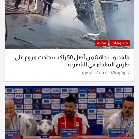
فيديوهات
محلية
بالفديو.. نجاة 8 من أصل 50 راكب بحادث مروع على
طريق البطحاء في الناصرية
7 يونيو، 2026
سيف البصري