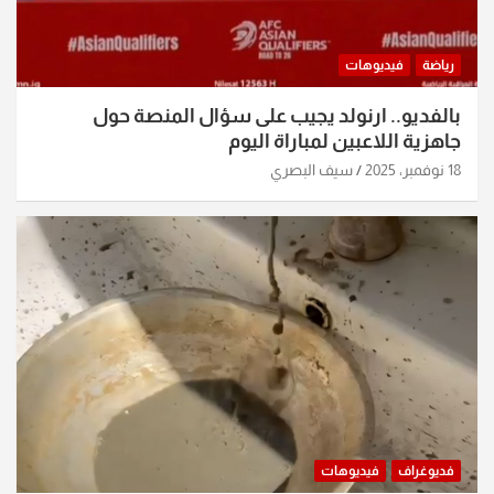
رياضة
فيديوهات
بالفديو.. ارنولد يجيب على سؤال المنصة حول
جاهزية اللاعبين لمباراة اليوم
18 نوفمبر، 2025
سيف البصري
فديوغراف
فيديوهات