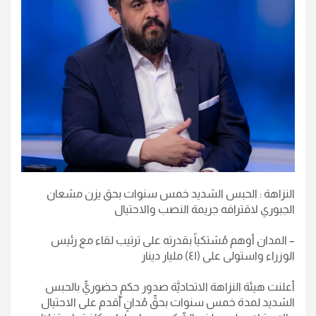
النزاهة : الحبس الشديد خمس سنوات بحق يزن مشعان
الجبوري لاقترافه جريمة النصب والاحتيال
– المدان أوهم مُشتكياً بقدرته على ترتيب لقاء مع رئيس
الوزراء واستولى على (٤١) مليار دينار
أعلنت هيئة النزاهة الاتحاديَّة صدور حكمٍ حضوريٍّ بالحبس
الشديد لمدة خمس سنوات بحقِّ مُدانٍ أقدم على الاحتيال