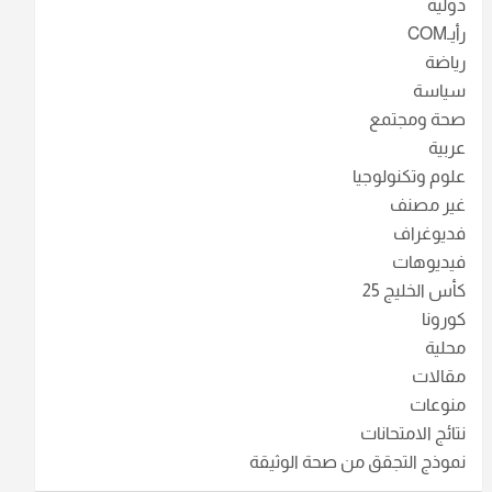
دولية
رأيـCOM
رياضة
سياسة
صحة ومجتمع
عربية
علوم وتكنولوجيا
غير مصنف
فديوغراف
فيديوهات
كأس الخليج 25
كورونا
محلية
مقالات
منوعات
نتائج الامتحانات
نموذج التجقق من صحة الوثيقة