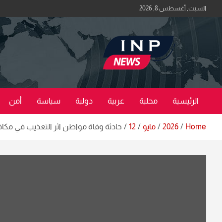
Ski
السبت, أغسطس 8, 2026
t
conten
اكبر منصة خبرية في العراق | #الحقيقة_اولاً
منصة اخبار العراق
الرئيسية
محلية
عربية
دولية
سياسة
أمن
Home
2026
مايو
12
حادثة وفاة مواطن اثر التعذيب في مكافحة