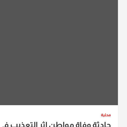
محلية
حادثة وفاة مواطن اثر التعذيب في م