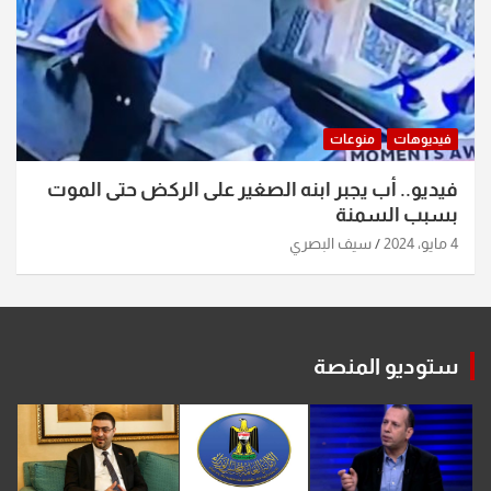
فيديوهات
منوعات
فيديو.. أب يجبر ابنه الصغير على الركض حتى الموت
بسبب السمنة
4 مايو، 2024
سيف البصري
ستوديو المنصة