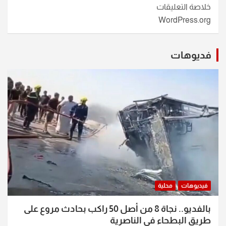
خلاصة التعليقات
WordPress.org
فديوهات
فيديوهات
محلية
بالفديو.. نجاة 8 من أصل 50 راكب بحادث مروع على
طريق البطحاء في الناصرية