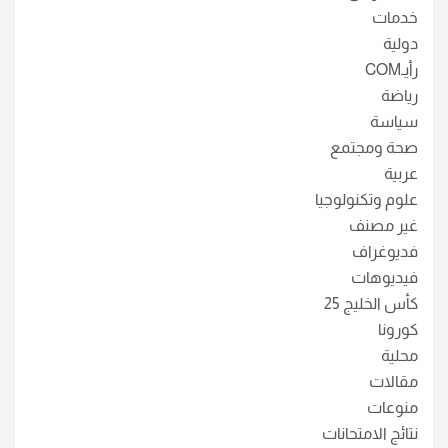
خدمات
دولية
رأيـCOM
رياضة
سياسة
صحة ومجتمع
عربية
علوم وتكنولوجيا
غير مصنف
فديوغراف
فيديوهات
كأس الخليج 25
كورونا
محلية
مقالات
منوعات
نتائج الامتحانات