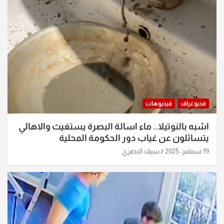
فديوغراف
فيديوهات
اشبه بالنوتيلا.. ماء اسالة البصرة يستغيث والاهالي
يتسائلون عن غياب دور الحكومة المحلية
19 سبتمبر، 2025
سيف البصري