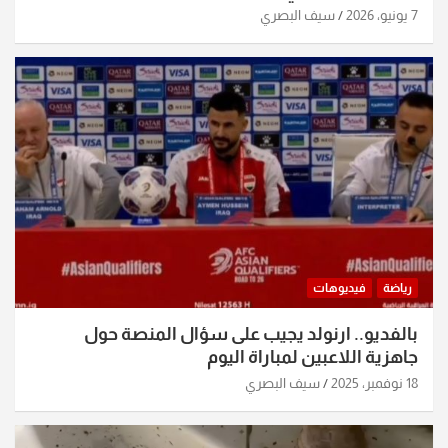
7 يونيو، 2026
سيف البصري
رياضة
فيديوهات
بالفديو.. ارنولد يجيب على سؤال المنصة حول
جاهزية اللاعبين لمباراة اليوم
18 نوفمبر، 2025
سيف البصري