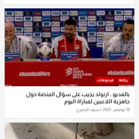
رياضة
فيديوهات
بالفديو.. ارنولد يجيب على سؤال المنصة حول
جاهزية اللاعبين لمباراة اليوم
18 نوفمبر، 2025
سيف البصري