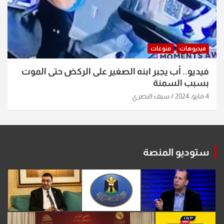
فيديوهات
منوعات
فيديو.. أب يجبر ابنه الصغير على الركض حتى الموت
بسبب السمنة
4 مايو، 2024
سيف البصري
ستوديو المنصة