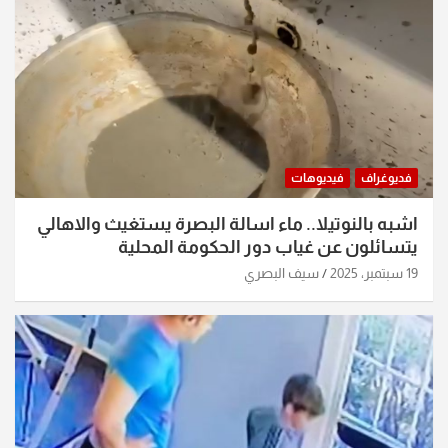
فديوغراف
فيديوهات
اشبه بالنوتيلا.. ماء اسالة البصرة يستغيث والاهالي
يتسائلون عن غياب دور الحكومة المحلية
19 سبتمبر، 2025
سيف البصري