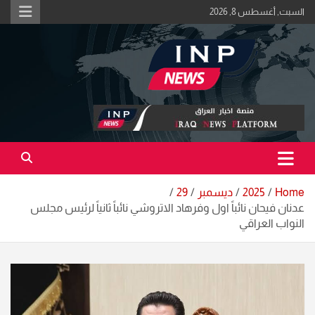
Ski
السبت, أغسطس 8, 2026
t
conten
اكبر منصة خبرية في العراق | #الحقيقة_اولاً
منصة اخبار العراق
Home
2025
ديسمبر
29
عدنان فيحان نائباً اول وفرهاد الاتروشي نائباً ثانياً لرئيس مجلس
النواب العراقي