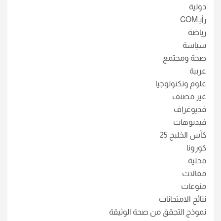
دولية
رأيـCOM
رياضة
سياسة
صحة ومجتمع
عربية
علوم وتكنولوجيا
غير مصنف
فديوغراف
فيديوهات
كأس الخليج 25
كورونا
محلية
مقالات
منوعات
نتائج الامتحانات
نموذج التجقق من صحة الوثيقة