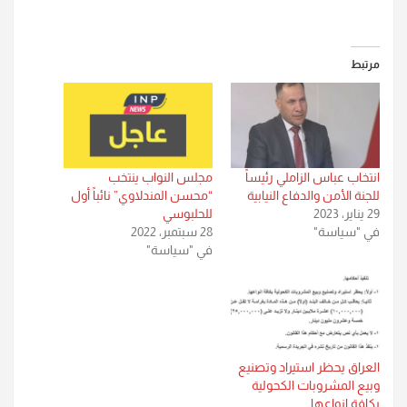
مرتبط
انتخاب عباس الزاملي رئيساً
مجلس النواب ينتخب
للجنة الأمن والدفاع النيابية
“محسن المندلاوي” نائباً أول
29 يناير، 2023
للحلبوسي
في "سياسة"
28 سبتمبر، 2022
في "سياسة"
العراق يحظر استيراد وتصنيع
وبيع المشروبات الكحولية
بكافة انواعها