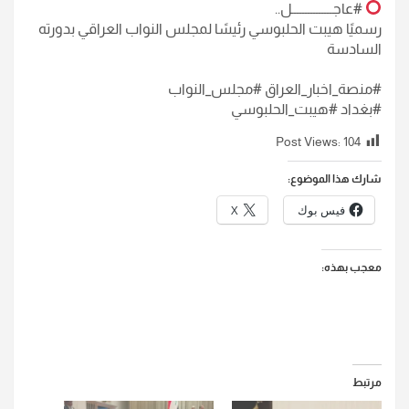
#عاجـــــــــــــــل..
رسميًا هيبت الحلبوسي رئيسًا لمجلس النواب العراقي بدورته
السادسة
#منصة_اخبار_العراق #مجلس_النواب
#بغداد #هيبت_الحلبوسي
Post Views:
104
شارك هذا الموضوع:
فيس بوك
X
معجب بهذه:
مرتبط