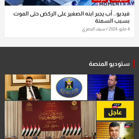
فيديو.. أب يجبر ابنه الصغير على الركض حتى الموت
بسبب السمنة
4 مايو، 2024
سيف البصري
ستوديو المنصة