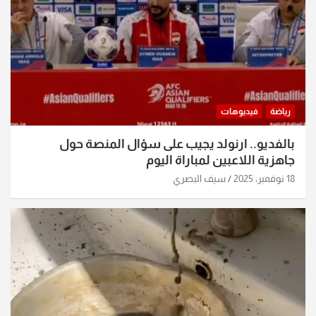
رياضة
فيديوهات
بالفديو.. ارنولد يجيب على سؤال المنصة حول
جاهزية اللاعبين لمباراة اليوم
18 نوفمبر، 2025
سيف البصري