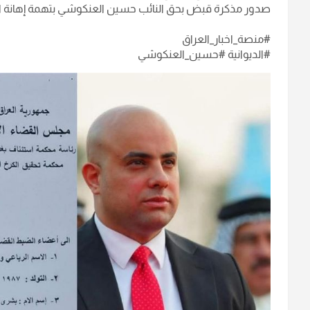
صدور مذكرة قبض بحق النائب حسين العنكوشي بتهمة إهانة الر
#منصة_اخبار_العراق
#الديوانية #حسين_العنكوشي