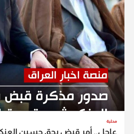
محلية
عاجل.. أمر قبض بحق حسين العنكوش