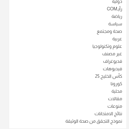
دولية
رأيـCOM
رياضة
سياسة
صحة ومجتمع
عربية
علوم وتكنولوجيا
غير مصنف
فديوغراف
فيديوهات
كأس الخليج 25
كورونا
محلية
مقالات
منوعات
نتائج الامتحانات
نموذج التجقق من صحة الوثيقة