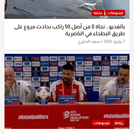
فيديوهات
محلية
بالفديو.. نجاة 8 من أصل 50 راكب بحادث مروع على
طريق البطحاء في الناصرية
7 يونيو، 2026
سيف البصري
رياضة
فيديوهات