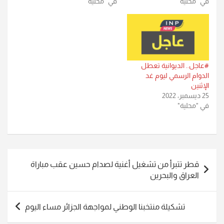
في "محلية"
في "محلية"
#عاجل.. الديوانية تعطل
الدوام الرسمي ليوم غد
الإثنين
25 ديسمبر، 2022
في "محلية"
تصفّح
قطر تتبرأ من تشغيل أغنية لصدام حسين عقب مباراة
المقالات
العراق والبحرين
تشكيلة منتخبنا الوطني لمواجهة الجزائر مساء اليوم