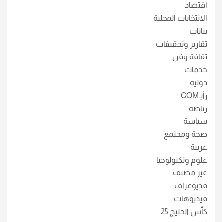
اقتصاد
الانتخابات المحلية
بيانات
تقارير وتحقيقات
ثقافة وفن
خدمات
دولية
رأيـCOM
رياضة
سياسة
صحة ومجتمع
عربية
علوم وتكنولوجيا
غير مصنف
فديوغراف
فيديوهات
كأس الخليج 25