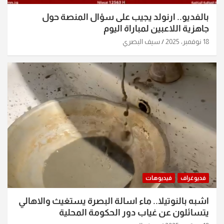
بالفديو.. ارنولد يجيب على سؤال المنصة حول
جاهزية اللاعبين لمباراة اليوم
18 نوفمبر، 2025
سيف البصري
فديوغراف
فيديوهات
اشبه بالنوتيلا.. ماء اسالة البصرة يستغيث والاهالي
يتسائلون عن غياب دور الحكومة المحلية