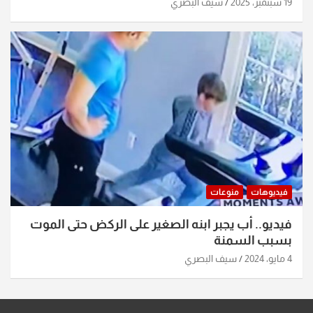
19 سبتمبر، 2025
سيف البصري
فيديوهات
منوعات
فيديو.. أب يجبر ابنه الصغير على الركض حتى الموت
بسبب السمنة
4 مايو، 2024
سيف البصري