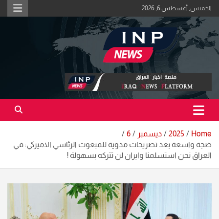
Ski
الخميس, أغسطس 6, 2026
t
conten
اكبر منصة خبرية في العراق | #الحقيقة_اولاً
منصة اخبار العراق
Home
2025
ديسمبر
6
ضجة واسعة بعد تصريحات مدوية للمبعوث الرئاسي الاميركي: في
العراق نحن استسلمنا وايران لن تتركه بسهولة !