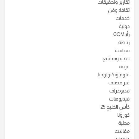
تقارير وتحقيقات
ثقافة وفن
خدمات
دولية
رأيـCOM
رياضة
سياسة
صحة ومجتمع
عربية
علوم وتكنولوجيا
غير مصنف
فديوغراف
فيديوهات
كأس الخليج 25
كورونا
محلية
مقالات