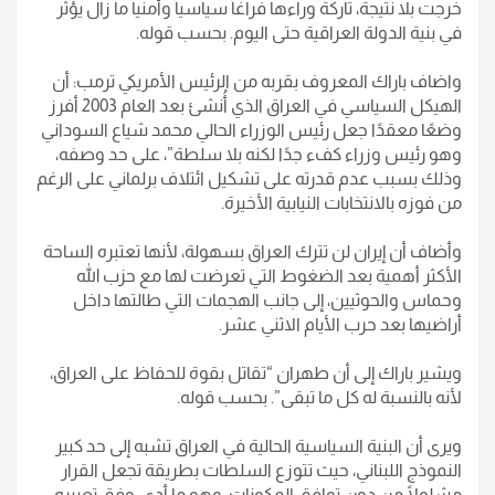
خرجت بلا نتيجة، تاركة وراءها فراغاً سياسياً وأمنياً ما زال يؤثر
في بنية الدولة العراقية حتى اليوم. بحسب قوله.
واضاف باراك المعروف بقربه من الرئيس الأمريكي ترمب: أن
الهيكل السياسي في العراق الذي أُنشئ بعد العام 2003 أفرز
وضعًا معقدًا جعل رئيس الوزراء الحالي محمد شياع السوداني
وهو رئيس وزراء كفء جدًا لكنه بلا سلطة”، على حد وصفه،
وذلك بسبب عدم قدرته على تشكيل ائتلاف برلماني على الرغم
من فوزه بالانتخابات النيابية الأخيرة.
وأضاف أن إيران لن تترك العراق بسهولة، لأنها تعتبره الساحة
الأكثر أهمية بعد الضغوط التي تعرضت لها مع حزب الله
وحماس والحوثيين، إلى جانب الهجمات التي طالتها داخل
أراضيها بعد حرب الأيام الاثني عشر.
ويشير باراك إلى أن طهران “تقاتل بقوة للحفاظ على العراق،
لأنه بالنسبة له كل ما تبقى”. بحسب قوله.
ويرى أن البنية السياسية الحالية في العراق تشبه إلى حد كبير
النموذج اللبناني، حيث تتوزع السلطات بطريقة تجعل القرار
مشلولًا من دون توافق المكونات، وهو ما أدى، وفق تعبيره،