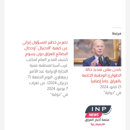
مرتبط
تصريح خطير لمسؤول إيراني
عن كيفية “الاحتيال” لإدخال
البضائع للعراق دون رسوم
كشف المدير العام لمكتب
غرب آسيا لمنظمة تنمية
بايدن يعلن تمديد حالة
التجارة الإيرانية عبد الأمير
الطوارئ الوطنية الخاصة
ربيهاوي، اليوم الجمعة (7
بالعراق عاماً إضافياً
حزيران 2024)، عن ثغرات
21 مايو، 2024
7 يونيو، 2024
بـ"قانون المنتج المحلي
في "دولية"
في "دولية"
العراقي" وعن كيفية
"الاحتيال" لإدخال البضائع
للعراق دون رسوم كمركية.
وقال ربيهاوي في تصريحات
صحفية، "، إنه "على الرغم من
إنشاء وحدات إنتاج حديد
التسليح في العراق، إلا…