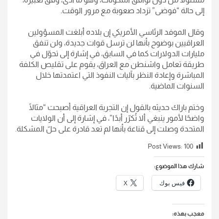
إلى حالة “فوضى” تزداد صعوبة مع مرور الوقت.
وقال الموفد الرئاسي الأمريكي إن بلاده أبلغت المسؤولين
العراقيين بوضوح بأنها لن ترسل قوات جديدة، ولن تنفق
مليارات الدولارات كما في السابق، في إشارة إلى تحوّل في
طريقة تعامل واشنطن مع العراق، يقوم على تقليص الكلفة
المباشرة وإعادة النظر بآليات النفوذ التي اعتمدتها خلال
السنوات الماضية.
وختم باراك حديثه بالقول إن التجربة العراقية أصبحت “مثالًا
واضحًا لأمور ينبغي ألا تُكرّر أبدًا”، في إشارة إلى أن الولايات
المتحدة وصلت إلى قناعة بأنها لم تعد قادرة على حلّ المشكلة.
Post Views:
100
شارك هذا الموضوع:
فيس بوك
X
معجب بهذه: