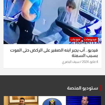
فيديوهات
منوعات
فيديو.. أب يجبر ابنه الصغير على الركض حتى الموت
بسبب السمنة
4 مايو، 2024
سيف البصري
ستوديو المنصة