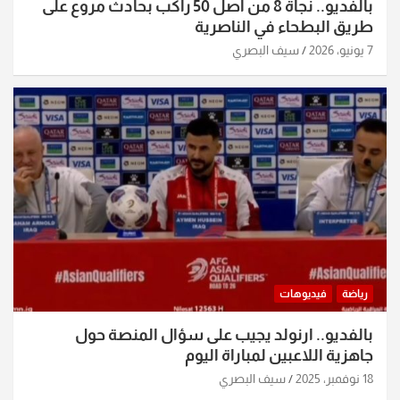
بالفديو.. نجاة 8 من أصل 50 راكب بحادث مروع على
طريق البطحاء في الناصرية
7 يونيو، 2026
سيف البصري
رياضة
فيديوهات
بالفديو.. ارنولد يجيب على سؤال المنصة حول
جاهزية اللاعبين لمباراة اليوم
18 نوفمبر، 2025
سيف البصري