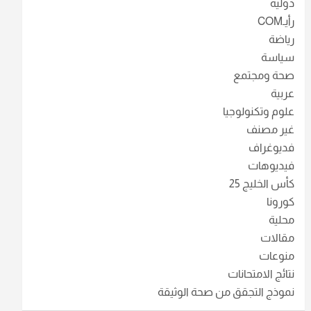
دولية
رأيـCOM
رياضة
سياسة
صحة ومجتمع
عربية
علوم وتكنولوجيا
غير مصنف
فديوغراف
فيديوهات
كأس الخليج 25
كورونا
محلية
مقالات
منوعات
نتائج الامتحانات
نموذج التجقق من صحة الوثيقة