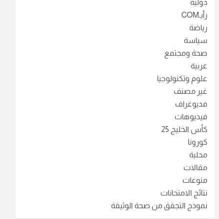
دولية
رأيـCOM
رياضة
سياسة
صحة ومجتمع
عربية
علوم وتكنولوجيا
غير مصنف
فديوغراف
فيديوهات
كأس الخليج 25
كورونا
محلية
مقالات
منوعات
نتائج الامتحانات
نموذج التجقق من صحة الوثيقة