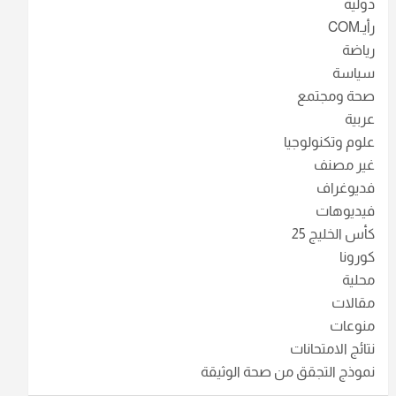
دولية
رأيـCOM
رياضة
سياسة
صحة ومجتمع
عربية
علوم وتكنولوجيا
غير مصنف
فديوغراف
فيديوهات
كأس الخليج 25
كورونا
محلية
مقالات
منوعات
نتائج الامتحانات
نموذج التجقق من صحة الوثيقة