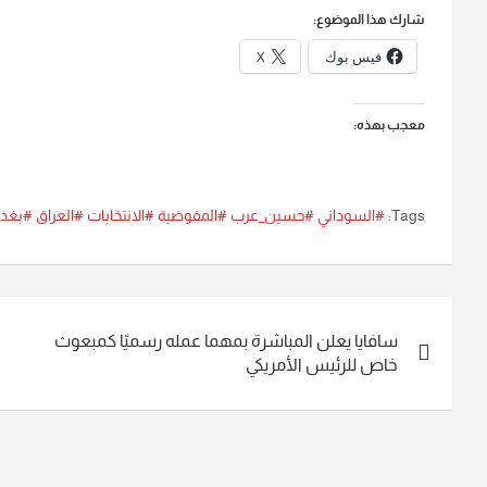
شارك هذا الموضوع:
فيس بوك
X
معجب بهذه:
Tags:
#السوداني #حسين_عرب #المفوضية #الانتخابات #العراق #بغدا
تصفّح
سافايا يعلن المباشرة بمهما عمله رسميًا كمبعوث
المقالات
خاص للرئيس الأمريكي