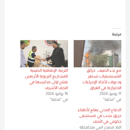
مرتبط
مع بدء الصيف.. حرائق
التربية: الإتفاقية الصينية
المستشفيات تستعر
للمشاريع التربوية الأربعين
ودعوات لأتخاذ الإجراءات
تفتتح اولى مدارسها في
الاحترازية في العراق
النجف الأشرف
11 يونيو، 2024
16 يوليو، 2024
في "محلية"
في "محلية"
الدفاع المدني يهلع لأطفاء
حريق نشب في مستشفى
حكومي في النجف
افاد مصدر امني بمحافظة