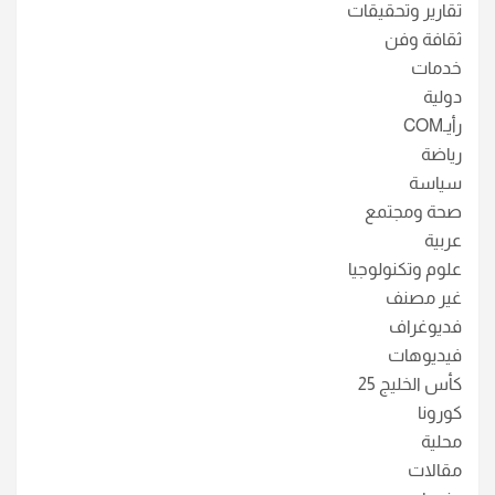
تقارير وتحقيقات
ثقافة وفن
خدمات
دولية
رأيـCOM
رياضة
سياسة
صحة ومجتمع
عربية
علوم وتكنولوجيا
غير مصنف
فديوغراف
فيديوهات
كأس الخليج 25
كورونا
محلية
مقالات