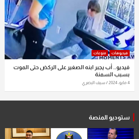
فيديوهات
منوعات
فيديو.. أب يجبر ابنه الصغير على الركض حتى الموت
بسبب السمنة
4 مايو، 2024
سيف البصري
ستوديو المنصة