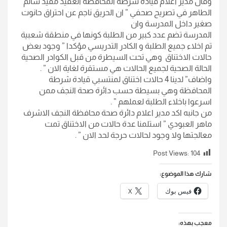
وقال مدير اعلام قيادة شرطة المحافظة العقيد مفيد سالم
الطاهر في تصريح صحفي ” ان الحريق ناجم عن احتراق حانوت
صغير داخل المدرسة وان
المدرسة تضم عدد كبير من الطلبة كونها في منطقة شعبية
تم اخلاء جميع الطلبة و الكادر التدريسي مؤكدا ” وجود بعض
حالات الاختناق وهي تحت السيطرة من قبل الكوادر الصحية
الحالة الصحية لجميع الحالات هي مستقرة لغاية الان ” .
واضاف” لدينا 4 حالات اختناق لمنتسبي قيادة شرطة
المحافظة وهي بسيطة حسب دائرة صحة النجف ممن
اسرعوا باخلاء الطلبة لعملهم ” .
من جانبه اكد مدير اعلام دائرة صحة محافظة النجف الاشرف
ماهر العبودي ” استلمنا عدة حالات من الاختناق تمت
معالجتها ولا وجود لحالات حرجة لحد الان ” .
Post Views:
104
شارك هذا الموضوع:
فيس بوك
X
معجب بهذه: