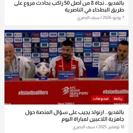
بالفديو.. نجاة 8 من أصل 50 راكب بحادث مروع على
طريق البطحاء في الناصرية
7 يونيو، 2026
سيف البصري
رياضة
فيديوهات
بالفديو.. ارنولد يجيب على سؤال المنصة حول
جاهزية اللاعبين لمباراة اليوم
18 نوفمبر، 2025
سيف البصري