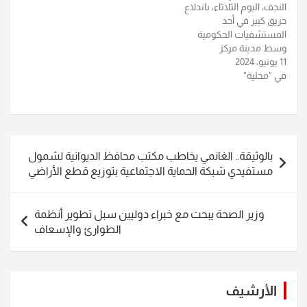
النجف، اليوم الثلاثاء، باندلاع
حريق كبير في أحد
المستشفيات الحكومية
وسط مدينة مركز
11 يونيو، 2024
المحافظة.وذكر المصدر ، ان
في "محلية"
"حريقا اندلع داخل قسم
الخدج التابع لمستشفى
الزهراء الحكومي بمدينة النجف
وسط المحافظة"، لافتا إلى
أن "فرق الدفاع المدني
تصفّح
هرعت لمكان الحادث".وبين
بالوثيقة.. الغانمي يخاطب مكتب محافظ الديوانية لشمول
المصدر، ان " الكوادر الفنية
المقالات
مستفيدي شبكة الحماية الاجتماعية بتوزيع قطع الأراضي
والعاملين داخل…
وزير الصحة يبحث مع خبراء دوليين سبل تطوير أنظمة
الطوارئ والإسعاف
الأرشيف