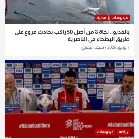
فيديوهات
محلية
بالفديو.. نجاة 8 من أصل 50 راكب بحادث مروع على
طريق البطحاء في الناصرية
7 يونيو، 2026
سيف البصري
رياضة
فيديوهات