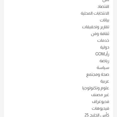
اقتصاد
الانتخابات المحلية
بيانات
تقارير وتحقيقات
ثقافة وفن
خدمات
دولية
رأيـCOM
رياضة
سياسة
صحة ومجتمع
عربية
علوم وتكنولوجيا
غير مصنف
فديوغراف
فيديوهات
كأس الخليج 25