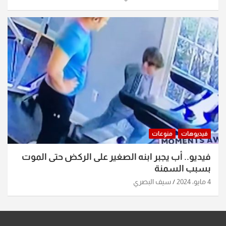
فيديوهات
منوعات
فيديو.. أب يجبر ابنه الصغير على الركض حتى الموت
بسبب السمنة
4 مايو، 2024
سيف البصري