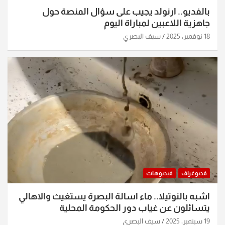
بالفديو.. ارنولد يجيب على سؤال المنصة حول
جاهزية اللاعبين لمباراة اليوم
18 نوفمبر، 2025
سيف البصري
فديوغراف
فيديوهات
اشبه بالنوتيلا.. ماء اسالة البصرة يستغيث والاهالي
يتسائلون عن غياب دور الحكومة المحلية
19 سبتمبر، 2025
سيف البصري