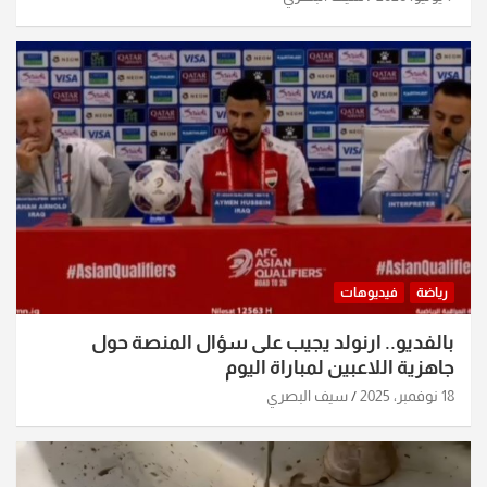
رياضة
فيديوهات
بالفديو.. ارنولد يجيب على سؤال المنصة حول
جاهزية اللاعبين لمباراة اليوم
18 نوفمبر، 2025
سيف البصري