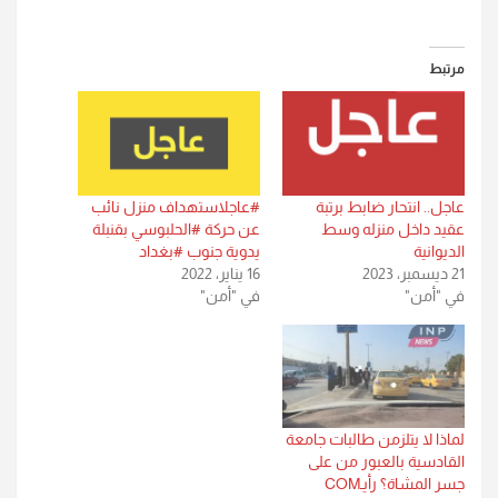
مرتبط
عاجل.. انتحار ضابط برتبة
#عاجلاستهداف منزل نائب
عقيد داخل منزله وسط
عن حركة #الحلبوسي بقنبلة
الديوانية
يدوية جنوب #بغداد
21 ديسمبر، 2023
16 يناير، 2022
في "أمن"
في "أمن"
لماذا لا يتلزمن طالبات جامعة
القادسية بالعبور من على
جسر المشاة؟ رأيـCOM