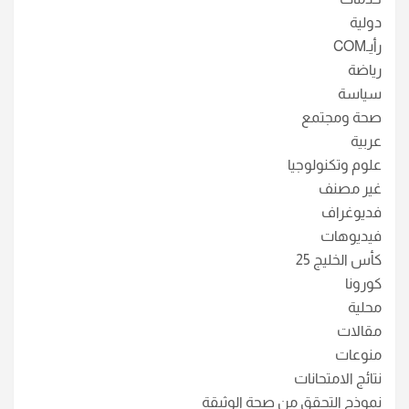
دولية
رأيـCOM
رياضة
سياسة
صحة ومجتمع
عربية
علوم وتكنولوجيا
غير مصنف
فديوغراف
فيديوهات
كأس الخليج 25
كورونا
محلية
مقالات
منوعات
نتائج الامتحانات
نموذج التجقق من صحة الوثيقة