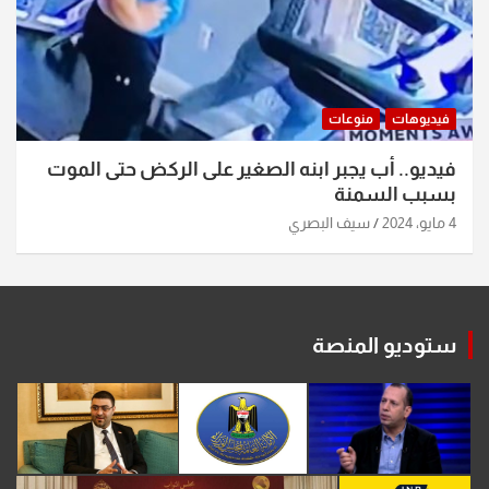
فيديوهات
منوعات
فيديو.. أب يجبر ابنه الصغير على الركض حتى الموت
بسبب السمنة
4 مايو، 2024
سيف البصري
ستوديو المنصة