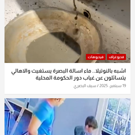
فديوغراف
فيديوهات
اشبه بالنوتيلا.. ماء اسالة البصرة يستغيث والاهالي
يتسائلون عن غياب دور الحكومة المحلية
19 سبتمبر، 2025
سيف البصري