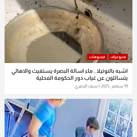
فديوغراف
فيديوهات
اشبه بالنوتيلا.. ماء اسالة البصرة يستغيث والاهالي
يتسائلون عن غياب دور الحكومة المحلية
19 سبتمبر، 2025
سيف البصري