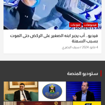
فيديوهات
منوعات
فيديو.. أب يجبر ابنه الصغير على الركض حتى الموت
بسبب السمنة
4 مايو، 2024
سيف البصري
ستوديو المنصة