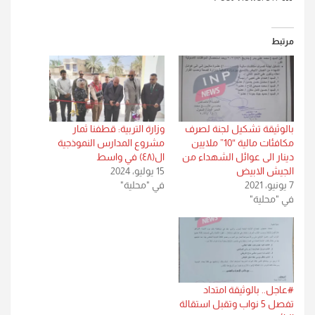
مرتبط
بالوثيقة تشكيل لجنة لصرف
وزارة التربية: قطفنا ثمار
مكافئات مالية “10” ملايين
مشروع المدارس النموذجية
دينار الى عوائل الشهداء من
ال(٤٨) في واسط
الجيش الابيض
15 يوليو، 2024
7 يونيو، 2021
في "محلية"
في "محلية"
#عاجل.. بالوثيقة امتداد
تفصل 5 نواب وتقبل استقالة