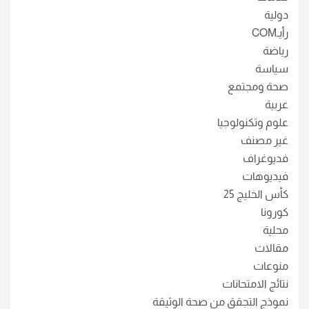
دولية
رأيـCOM
رياضة
سياسة
صحة ومجتمع
عربية
علوم وتكنولوجيا
غير مصنف
فديوغراف
فيديوهات
كأس الخليج 25
كورونا
محلية
مقالات
منوعات
نتائج الامتحانات
نموذج التجقق من صحة الوثيقة