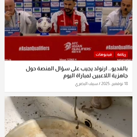
رياضة
فيديوهات
بالفديو.. ارنولد يجيب على سؤال المنصة حول
جاهزية اللاعبين لمباراة اليوم
18 نوفمبر، 2025
سيف البصري