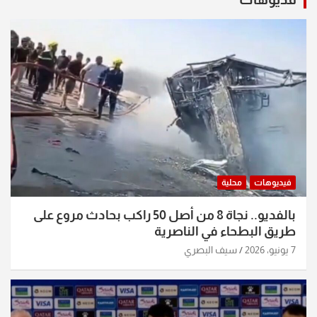
فيديوهات
محلية
بالفديو.. نجاة 8 من أصل 50 راكب بحادث مروع على
طريق البطحاء في الناصرية
7 يونيو، 2026
سيف البصري