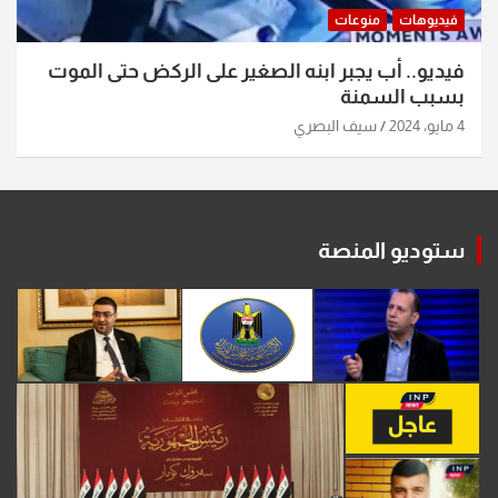
فيديوهات
منوعات
فيديو.. أب يجبر ابنه الصغير على الركض حتى الموت
بسبب السمنة
4 مايو، 2024
سيف البصري
ستوديو المنصة