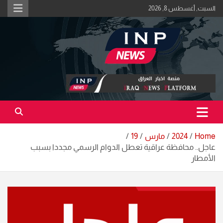
Ski
السبت, أغسطس 8, 2026
t
conten
اكبر منصة خبرية في العراق | #الحقيقة_اولاً
منصة اخبار العراق
Home
2024
مارس
19
عاجل.. محافظة عراقية تعطل الدوام الرسمي مجددا بسبب
الأمطار