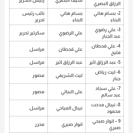
سيف البصري
رئيس التحرير
الرزاق البصري
2- بسام هاني
بسام هاني
نائب رئيس
البناء
البناء
تحرير
3- علي رضوي
علي الرضوي
سكرتير تحرير
عبد الجبار
4- علي قحطان
علي قحطان
مراسل
فليح
5- عبد الرزاق اثير
عبد الرزاق اثير
مراسل
6- ليث رياض
ليث الشريفي
مصور
جبار
7- علي سجاد
على البياتي
مصور
عبد سالم
8- نيبال مدحت
نيبال المياحي
مراسل
محمود
9 – انوار صبحي
انوار صبري
محرر
صبري