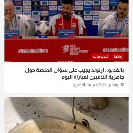
رياضة
فيديوهات
بالفديو.. ارنولد يجيب على سؤال المنصة حول
جاهزية اللاعبين لمباراة اليوم
18 نوفمبر، 2025
سيف البصري