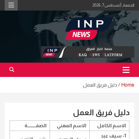
Ski
الجمعة, أغسطس 7, 2026
t
conten
اكبر منصة خبرية في العراق | #الحقيقة_اولاً
منصة اخبار العراق
Home
دليل فريق العمل
دليل فريق العمل
الاسم الكامل
الاسم المهني
الصفـــــــــة
1- سيف عبد