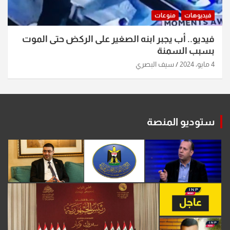
فيديوهات
منوعات
فيديو.. أب يجبر ابنه الصغير على الركض حتى الموت
بسبب السمنة
4 مايو، 2024
سيف البصري
ستوديو المنصة