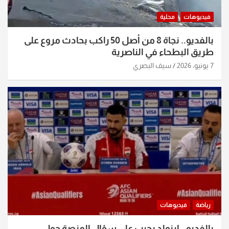
فيديوهات
محلية
بالفديو.. نجاة 8 من أصل 50 راكب بحادث مروع على
طريق البطحاء في الناصرية
7 يونيو، 2026
سيف البصري
رياضة
فيديوهات
بالفديو.. ارنولد يجيب على سؤال المنصة حول