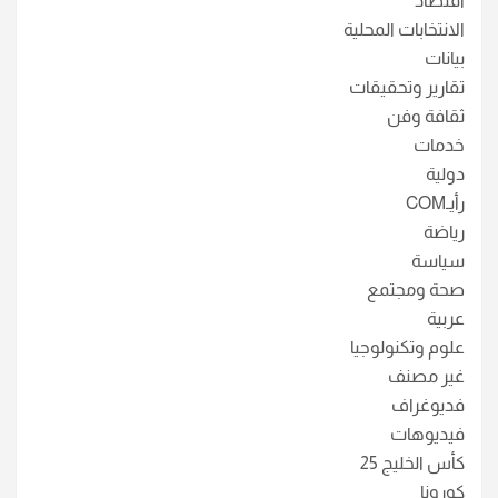
اقتصاد
الانتخابات المحلية
بيانات
تقارير وتحقيقات
ثقافة وفن
خدمات
دولية
رأيـCOM
رياضة
سياسة
صحة ومجتمع
عربية
علوم وتكنولوجيا
غير مصنف
فديوغراف
فيديوهات
كأس الخليج 25
كورونا